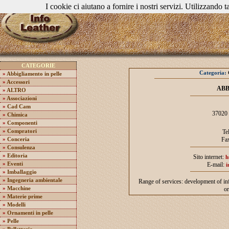
I cookie ci aiutano a fornire i nostri servizi. Utilizzando ta
CATEGORIE
Categoria:
»
Abbigliamento in pelle
»
Accessori
ABB
»
ALTRO
»
Associazioni
»
Cad Cam
37020
»
Chimica
»
Componenti
»
Compratori
Te
Fa
»
Conceria
»
Consulenza
»
Editoria
Sito internet:
h
»
Eventi
E-mail:
i
»
Imballaggio
»
Ingegneria ambientale
Range of services: development of inf
»
Macchine
or
»
Materie prime
»
Modelli
»
Ornamenti in pelle
»
Pelle